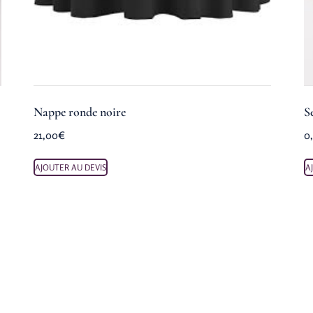
Nappe ronde noire
S
21,00
€
0
AJOUTER AU DEVIS
A