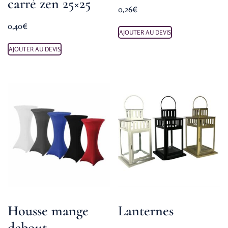
carré zen 25×25
0,26
€
0,40
€
AJOUTER AU DEVIS
AJOUTER AU DEVIS
Housse mange
Lanternes
debout