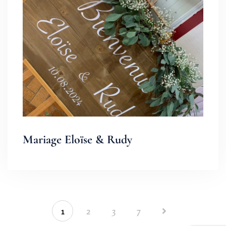
Mariage Eloïse & Rudy
1
2
3
7