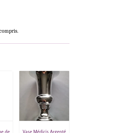
 compris.
pe de
Vase Médicis Argenté