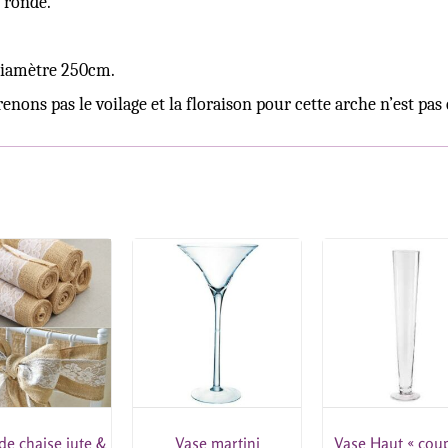
 ronde.
diamètre 250cm.
nons pas le voilage et la floraison pour cette arche n’est pas
e chaise jute &
Vase martini
Vase Haut « cou