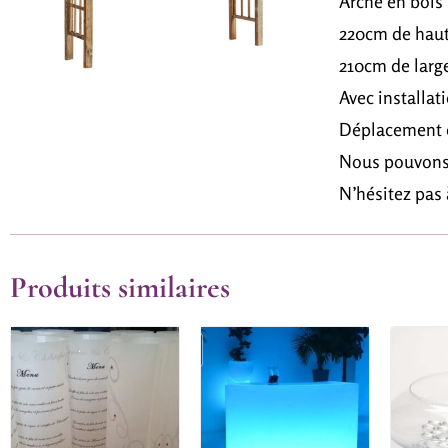
Arche en bois
220cm de hau
210cm de larg
Avec installa
Déplacement e
Nous pouvons 
N’hésitez pas
Produits similaires